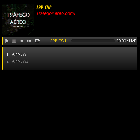
APP-CW1
TrafegoAéreo.com!
APP-CW1
00:00 / LIVE
1
APP-CW1
2
APP-CW2